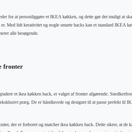
der for at personliggøre et IKEA køkken, og dette gør det muligt at ska
 er. Med lidt kreativitet og nogle smarte hacks kan et standard IKEA køk
nerer alle besøgende.
e fronter
radere et ikea køkken hack, er valget af fronter afgørende. Snedkerfront
t eksklusivt præg. De er håndlavede og designet til at passe perfekt til 
ronter, der er forboret og matcher ikea køkken hack. Dette sikrer, at de