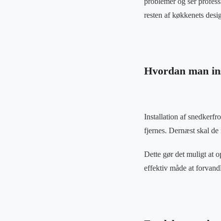
problemer og ser professi
resten af køkkenets desi
Hvordan man ins
Installation af snedkerf
fjernes. Dernæst skal de
Dette gør det muligt at 
effektiv måde at forvandl