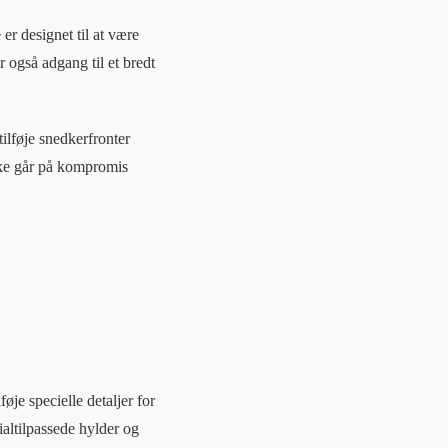
r designet til at være
r også adgang til et bredt
tilføje snedkerfronter
kke går på kompromis
je specielle detaljer for
ialtilpassede hylder og