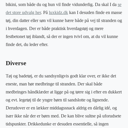
bikini, som både du og hun vil finde vidunderlig. Da skal I da
se
det store udvalg her
. På
luxkidz.dk
kan I desuden finde en masse
tøj, din datter eller søn vil kunne bære både på vej til stranden og
i hverdagen. Der er både praktisk hverdagstøj og mere
festbetonet tøj iblandt, så der er ingen tvivl om, at du vil kunne
finde det, du leder efter.
Diverse
Tøj og badetøj, er du sandsynligvis godt klar over, er ikke det
eneste, man bør medbringe til stranden. Der skal både
medbringes håndklæder at ligge på og tørre sig i efter en dukkert
og evt. legetøj til de yngre børn til sandslotte og lignende.
Derudover er en lækker middagssnack aldrig en dårlig idé, og
især ikke når der er børn med. De kan blive sultne på uforudsete
tidspunkter. Drikkedunke er desuden essentielle, så ingen