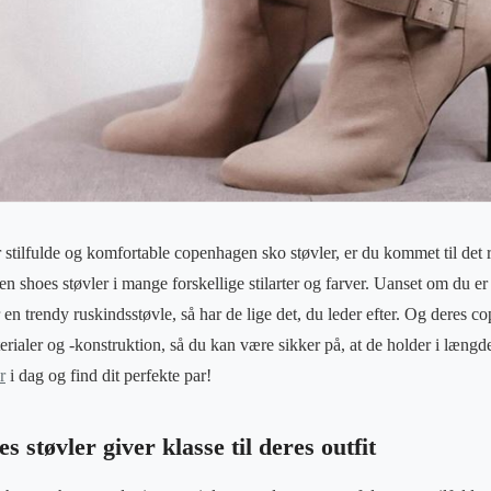
 stilfulde og komfortable copenhagen sko støvler, er du kommet til det re
n shoes støvler i mange forskellige stilarter og farver. Uanset om du er
r en trendy ruskindsstøvle, så har de lige det, du leder efter. Og deres 
terialer og -konstruktion, så du kan være sikker på, at de holder i læng
r
i dag og find dit perfekte par!
 støvler giver klasse til deres outfit