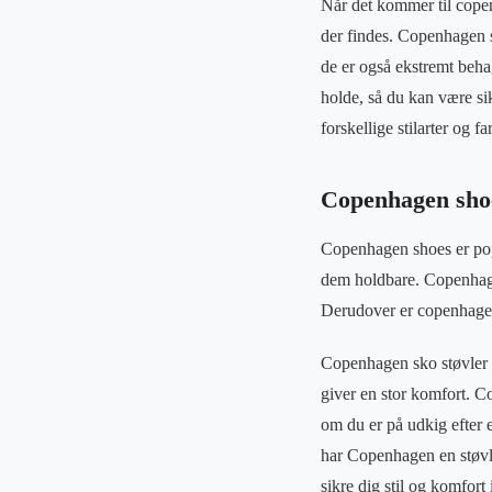
Når det kommer til copenh
der findes. Copenhagen sho
de er også ekstremt behag
holde, så du kan være si
forskellige stilarter og fa
Copenhagen shoes
Copenhagen shoes er popul
dem holdbare. Copenhagen
Derudover er copenhagen
Copenhagen sko støvler e
giver en stor komfort. C
om du er på udkig efter e
har Copenhagen en støvle
sikre dig stil og komfort 