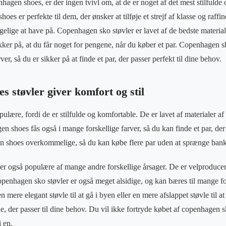
agen shoes, er der ingen tvivl om, at de er noget af det mest stilfulde
es er perfekte til dem, der ønsker at tilføje et strejf af klasse og raffin
elige at have på. Copenhagen sko støvler er lavet af de bedste materialer
kker på, at du får noget for pengene, når du køber et par. Copenhagen s
rver, så du er sikker på at finde et par, der passer perfekt til dine behov.
 støvler giver komfort og stil
ære, fordi de er stilfulde og komfortable. De er lavet af materialer af h
 shoes fås også i mange forskellige farver, så du kan finde et par, der 
 shoes overkommelige, så du kan købe flere par uden at sprænge ban
r også populære af mange andre forskellige årsager. De er velproducere
openhagen sko støvler er også meget alsidige, og kan bæres til mange for
n mere elegant støvle til at gå i byen eller en mere afslappet støvle til a
, der passer til dine behov. Du vil ikke fortryde købet af copenhagen sk
i en.