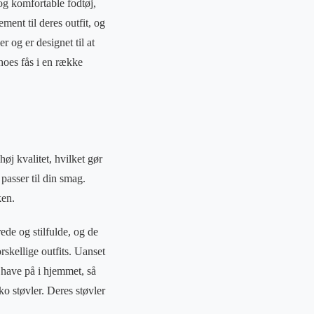
 og komfortable fodtøj,
ement til deres outfit, og
 og er designet til at
hoes fås i en række
øj kvalitet, hvilket gør
passer til din smag.
ken.
de og stilfulde, og de
skellige outfits. Uanset
t have på i hjemmet, så
o støvler. Deres støvler