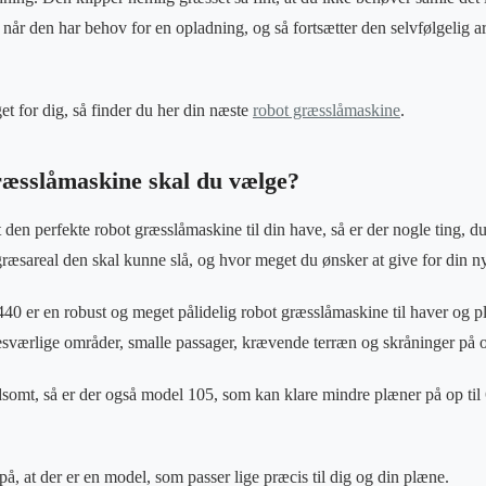
on, når den har behov for en opladning, og så fortsætter den selvfølgelig a
et for dig, så finder du her din næste
robot græsslåmaskine
.
ræsslåmaskine skal du vælge?
 den perfekte robot græsslåmaskine til din have, så er der nogle ting, d
t græsareal den skal kunne slå, og hvor meget du ønsker at give for din 
 er en robust og meget pålidelig robot græsslåmaskine til haver og pl
sværlige områder, smalle passager, krævende terræn og skråninger på o
oldsomt, så er der også model 105, som kan klare mindre plæner på op ti
å, at der er en model, som passer lige præcis til dig og din plæne.