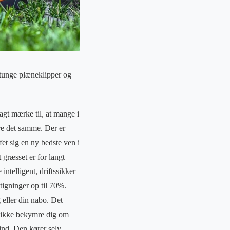
 tunge plæneklipper og
agt mærke til, at mange i
øre det samme. Der er
et sig en ny bedste ven i
 græsset er for langt
ntelligent, driftssikker
tigninger op til 70%.
eller din nabo. Det
r ikke bekymre dig om
 ind. Den kører selv