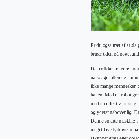
Er du også træt af at sl
bruge tiden på noget and
Det er ikke længere unorm
nabolaget allerede har i
ikke mange mennesker, der
haven. Med en robot græss
med en effektiv robot græ
og yderst nabovenlig. De
Denne smarte maskine vil
meget lave lydniveau på
afklippet græs eller opla