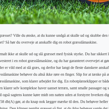
å græsset? Ville du ønske, at du kunne undgå at skulle ud og skubbe den
et? Så bør du overveje at anskaffe dig en robot græsslåmaskine.
alt ikke at skulle ud og slå græsset med fysisk styrke. Du har sikkert l
nvesteret i en robot græsslåmaskine, og du har garanteret overvejet at g
 er vild med at slå græs, og derfor har langt de fleste danskere anskaff
låmaskine behøver du altså ikke røre en finger. Slip for at tænke på at
sslåmaskine, som klarer arbejdet for dig. En robotplæneklipper er både i
n klarer selv komplekse haver uanset terræn, samt smalle passager og s
 også sagtens kunne køre midt om natten uden at forstyrre hverken dig 
 58 db(A) gør, at du knap nok lægger mærke til den. Du behøver helle
dning. Den klipper nemlig græsset så fint, at du ikke behøver samle det