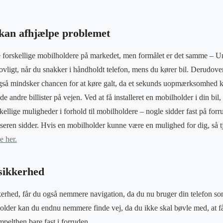
kan afhjælpe problemet
 forskellige mobilholdere på markedet, men formålet er det samme – Un
ulovligt, når du snakker i håndholdt telefon, mens du kører bil. Derudover
også mindsker chancen for at køre galt, da et sekunds uopmærksomhed ka
 andre billister på vejen. Ved at få installeret en mobilholder i din bil, 
kellige muligheder i forhold til mobilholdere – nogle sidder fast på for
eren sidder. Hvis en mobilholder kunne være en mulighed for dig, så tj
e her.
sikkerhed
kerhed, får du også nemmere navigation, da du nu bruger din telefon s
lder kan du endnu nemmere finde vej, da du ikke skal bøvle med, at få t
impelthen bare fast i forruden.