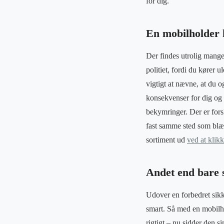
for dig.
En mobilholder 
Der findes utrolig mange
politiet, fordi du kører 
vigtigt at nævne, at du 
konsekvenser for dig og de
bekymringer. Der er fors
fast samme sted som blæs
sortiment ud
ved at klikk
Andet end bare 
Udover en forbedret sik
smart. Så med en mobilho
rigtigt – nu sidder den s