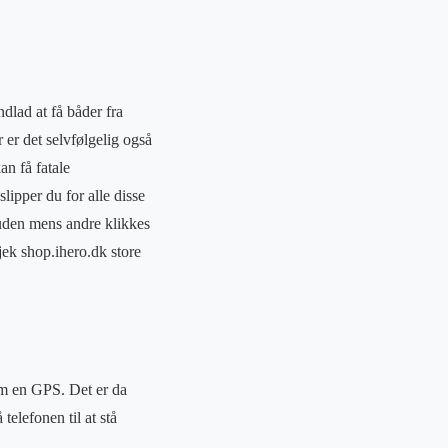
dlad at få båder fra
 er det selvfølgelig også
n få fatale
slipper du for alle disse
ruden mens andre klikkes
ek shop.ihero.dk store
om en GPS. Det er da
elefonen til at stå