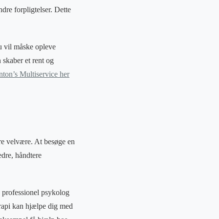
dre forpligtelser. Dette
Du vil måske opleve
skaber et rent og
on’s Multiservice her
dre velvære. At besøge en
edre, håndtere
en professionel psykolog
erapi kan hjælpe dig med