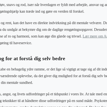
tøv, snavs og rod, især når hverdagen er fyldt med arbejde, ansvar og an
gøringshjælp kan træde ind og gøre en verden til forskel.
t og rent, kan det have en direkte indvirkning på dit mentale velvære. 
da du undgår at bekymre dig om de daglige rengøringsopgaver. Desuden 
else af ro og harmoni, som kan øge din glæde og trivsel.
Lær mere om Ant
ngøring til haveservice.
g for at forstå dig selv bedre
be en behagelig ydre ramme, er det lige så vigtigt at tage sig af dit in
sændrende oplevelse, da det giver dig mulighed for at forstå dig selv b
e din mentale sundhed.
ss, angst, og livets udfordringer på et tidspunkt i vores liv. At tale med 
g teknikker til at håndtere disse udfordringer på en sund måde. Psykot