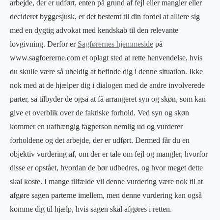
arbejde, der er udført, enten på grund af fejl eller mangler eller
decideret byggesjusk, er det bestemt til din fordel at alliere sig
med en dygtig advokat med kendskab til den relevante
lovgivning. Derfor er
Sagførernes hjemmeside
på
www.sagfoererne.com et oplagt sted at rette henvendelse, hvis
du skulle være så uheldig at befinde dig i denne situation. Ikke
nok med at de hjælper dig i dialogen med de andre involverede
parter, så tilbyder de også at få arrangeret syn og skøn, som kan
give et overblik over de faktiske forhold. Ved syn og skøn
kommer en uafhængig fagperson nemlig ud og vurderer
forholdene og det arbejde, der er udført. Dermed får du en
objektiv vurdering af, om der er tale om fejl og mangler, hvorfor
disse er opstået, hvordan de bør udbedres, og hvor meget dette
skal koste. I mange tilfælde vil denne vurdering være nok til at
afgøre sagen parterne imellem, men denne vurdering kan også
komme dig til hjælp, hvis sagen skal afgøres i retten.