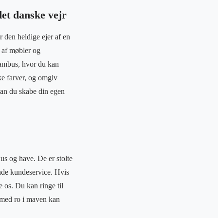
det danske vejr
 den heldige ejer af en
g af møbler og
 bambus, hvor du kan
e farver, og omgiv
kan du skabe din egen
hus og have. De er stolte
gende kundeservice. Hvis
 os. Du kan ringe til
du med ro i maven kan