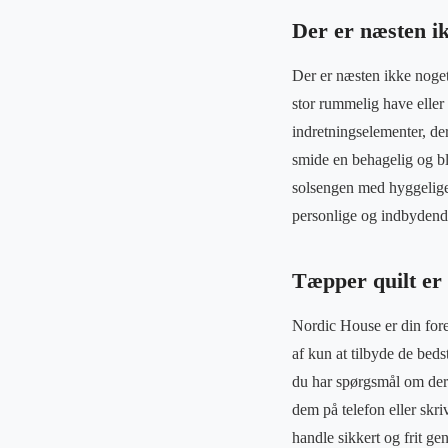
Der er næsten ik
Der er næsten ikke noget
stor rummelig have eller 
indretningselementer, de
smide en behagelig og b
solsengen med hyggelige 
personlige og indbyden
Tæpper quilt er a
Nordic House er din foret
af kun at tilbyde de beds
du har spørgsmål om dere
dem på telefon eller skri
handle sikkert og frit 