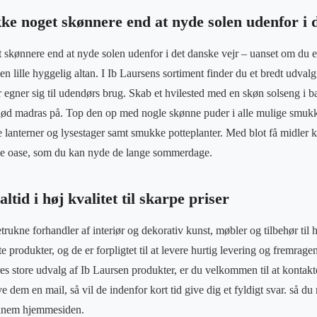
ke noget skønnere end at nyde solen udenfor i 
 skønnere end at nyde solen udenfor i det danske vejr – uanset om du er
en lille hyggelig altan. I Ib Laursens sortiment finder du et bredt udval
r egner sig til udendørs brug. Skab et hvilested med en skøn solseng i
lød madras på. Top den op med nogle skønne puder i alle mulige smukk
lanterner og lysestager samt smukke potteplanter. Med blot få midler 
de oase, som du kan nyde de lange sommerdage.
ltid i høj kvalitet til skarpe priser
rukne forhandler af interiør og dekorativ kunst, møbler og tilbehør til 
te produkter, og de er forpligtet til at levere hurtig levering og fremra
s store udvalg af Ib Laursen produkter, er du velkommen til at kontakte
ve dem en mail, så vil de indenfor kort tid give dig et fyldigt svar. så 
gennem hjemmesiden.