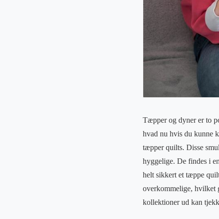
Tæpper og dyner er to po
hvad nu hvis du kunne ko
tæpper quilts. Disse smu
hyggelige. De findes i e
helt sikkert et tæppe qui
overkommelige, hvilket g
kollektioner ud kan tjek