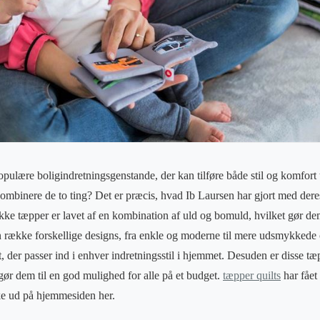
pulære boligindretningsgenstande, der kan tilføre både stil og komfort 
mbinere de to ting? Det er præcis, hvad Ib Laursen har gjort med deres
kke tæpper er lavet af en kombination af uld og bomuld, hvilket gør d
n række forskellige designs, fra enkle og moderne til mere udsmykkede o
lt, der passer ind i enhver indretningsstil i hjemmet. Desuden er disse 
ør dem til en god mulighed for alle på et budget.
tæpper quilts
har fået
ke ud på hjemmesiden her.