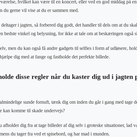
værelse, hvilket kan være til en koncert, eller ved en god middag på en f
n du gerne vil vise at du er sammen med.
deltager i jagten, så forbered dig godt, det handler til dels om at du sk
en bedste vinkel og belysning, for ikke at tale om at beskæringen også s
elv, men du kan også få andre gadgets til selfies i form af udløsere, hold
 hjælpe dig med at fange og fastholde det perfekte billede.
holde disse regler når du kaster dig ud i jagten
 almindelige sunde fornuft, tænk dig om inden du går i gang med tage de 
dre kan komme til skade undervejs?
afholder dig fra at tage billeder af dig selv i groteske situationer, lad 
er mens du tager fra ved et spisebord, og har mad i munden.