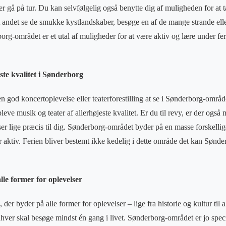
er gå på tur. Du kan selvfølgelig også benytte dig af muligheden for at 
 andet se de smukke kystlandskaber, besøge en af de mange strande eller
rg-området er et utal af muligheder for at være aktiv og lære under fe
ste kvalitet i Sønderborg
n god koncertoplevelse eller teaterforestilling at se i Sønderborg-område
leve musik og teater af allerhøjeste kvalitet. Er du til revy, er der også
sser lige præcis til dig. Sønderborg-området byder på en masse forskelli
ller aktiv. Ferien bliver bestemt ikke kedelig i dette område det kan Søn
le former for oplevelser
er byder på alle former for oplevelser – lige fra historie og kultur til a
hver skal besøge mindst én gang i livet. Sønderborg-området er jo speci