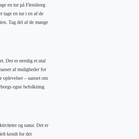
tage en tur på Flensborg
 tage en tur i en af de
rien. Tag del af de mange
t. Der er nemlig et utal
 masser af muligheder for
ge oplevelser – uanset om
derborgs egne befolkning
ktiviteter og natur. Det er
elt kendt for det