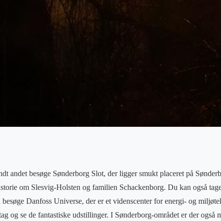
ndt andet besøge Sønderborg Slot, der ligger smukt placeret på Sønder
storie om Slesvig-Holsten og familien Schackenborg. Du kan også tage 
 besøge Danfoss Universe, der er et videnscenter for energi- og miljøt
tag og se de fantastiske udstillinger. I Sønderborg-området er der også 