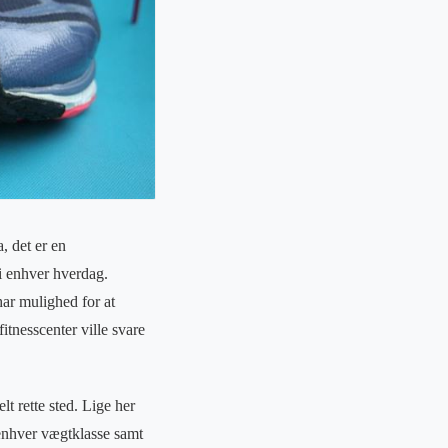
, det er en
 i enhver hverdag.
har mulighed for at
itnesscenter ville svare
lt rette sted. Lige her
 enhver vægtklasse samt