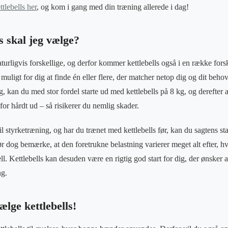
tlebells her
, og kom i gang med din træning allerede i dag!
s skal jeg vælge?
urligvis forskellige, og derfor kommer kettlebells også i en række forsk
 muligt for dig at finde én eller flere, der matcher netop dig og dit beh
g, kan du med stor fordel starte ud med kettlebells på 8 kg, og derefter 
r for hårdt ud – så risikerer du nemlig skader.
il styrketræning, og har du trænet med kettlebells før, kan du sagtens sta
ør dog bemærke, at den foretrukne belastning varierer meget alt efter, h
ll. Kettlebells kan desuden være en rigtig god start for dig, der ønsker 
ng.
ælge kettlebells!