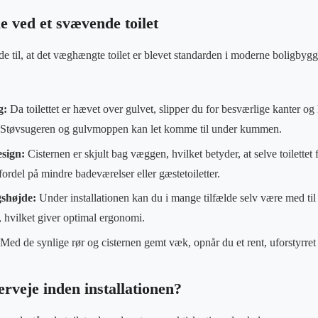
le ved et svævende toilet
 til, at det væghængte toilet er blevet standarden i moderne boligbygge
g:
Da toilettet er hævet over gulvet, slipper du for besværlige kanter og
. Støvsugeren og gulvmoppen kan let komme til under kummen.
sign:
Cisternen er skjult bag væggen, hvilket betyder, at selve toilettet
 fordel på mindre badeværelser eller gæstetoiletter.
gshøjde:
Under installationen kan du i mange tilfælde selv være med til
s, hvilket giver optimal ergonomi.
Med de synlige rør og cisternen gemt væk, opnår du et rent, uforstyrret o
rveje inden installationen?