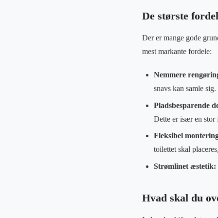
De største forde
Der er mange gode grunde
mest markante fordele:
Nemmere rengørin
snavs kan samle sig
Pladsbesparende de
Dette er især en stor
Fleksibel monterin
toilettet skal placere
Strømlinet æstetik:
Hvad skal du ove