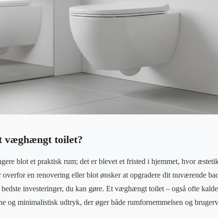
t væghængt toilet?
ere blot et praktisk rum; det er blevet et fristed i hjemmet, hvor æstetik
r overfor en renovering eller blot ønsker at opgradere dit nuværende bad
 bedste investeringer, du kan gøre. Et væghængt toilet – også ofte kalde
rne og minimalistisk udtryk, der øger både rumfornemmelsen og bruger