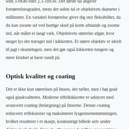
som 3-9x40 eller 2.5-10x50. Det første tal angiver
forstørrelsesgraden, mens det sidste tal er objektivets diameter i
millimeter. En variabel forstørrelse giver dig stor fleksibilitet, da
du kan zoome ud ved hurtige skud på korte afstande og zoome
ind, når målet er langt væk. Objektivets størrelse afgør, hvor
meget lys der trænger ind i kikkerten. Et større objektiv er ideelt
til jagt i skumringen, men det gør også kikkerten tungere og
mere klodset at bære rundt på.
Optisk kvalitet og coating
Det er ikke kun størrelsen på linsen, der tæller, men i høj grad
også glaskvaliteten. Moderne riffelkikkerter er udstyret med
avanceret coating (belægning) på linserne. Denne coating
reducerer refleksioner og maksimerer lysgennemstrømningen,
hvilket resulterer i et skarpt, kontrastrigt billede selv under