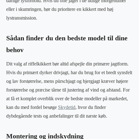
dårlige lysforhold. Hvis du ofte jager i de tidlige morgentimer
eller i skumringen, bør du prioritere en kikkert med høj
lystransmission.
Sådan finder du den bedste model til dine
behov
Dit valg af riffelkikkert bør altid afspejle din primære jagtform.
Hvis du primært dyrker drivjagt, har du brug for et bredt synsfelt
og lav forstørrelse, mens pürschjagt og bjergjagt kræver højere
forstørrelse og præcise tårne til justering af vind og afstand. For
at få et komplet overblik over de bedste modeller på markedet,
kan du med fordel besøge
Skydetid
, hvor du finder
dybdegående tests og anbefalinger til dit næste køb.
Montering og indskydning